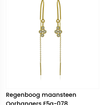
Regenboog maansteen
Oorhangers E5g-078