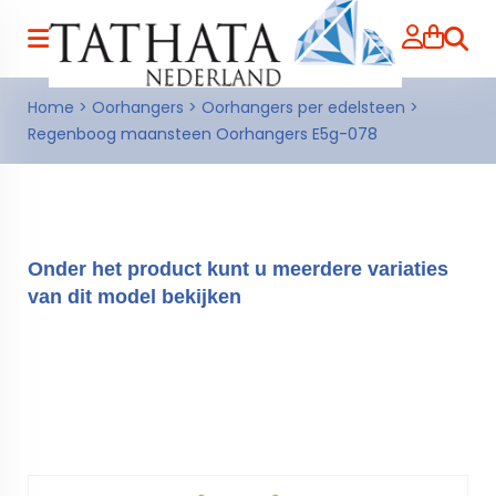
Zoeke
Home
>
Oorhangers
>
Oorhangers per edelsteen
>
Regenboog maansteen Oorhangers E5g-078
Onder het product kunt u meerdere variaties
van dit model bekijken