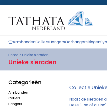
Armbanden
Colliers
Hangers
Oorhangers
Ringen
Sym
Home
>
Unieke sieraden
Unieke sieraden
Categorieën
Collectie Uniek
Armbanden
Colliers
Naast de sieraden d
Hangers
Deze 'One of a Kind'