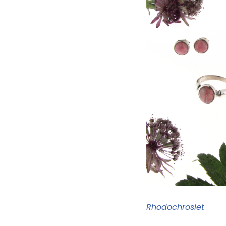
Rhodo
chrosiet