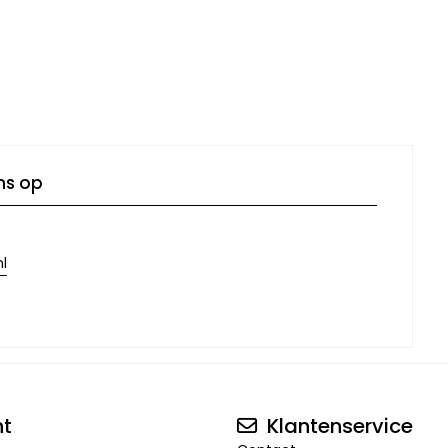
ns op
l
nt
Klantenservice