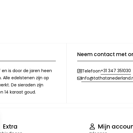
Neem contact met o
f en is door de jaren heen
+31 347 351030
Telefoon
 Alle edelstenen zijn op
info@tathatanederland.n
rkt. De sieraden zijn
en 14 karaat goud.
Extra
Mijn accou