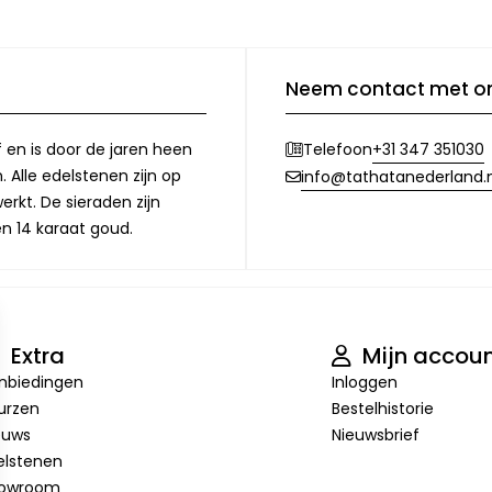
Neem contact met o
f en is door de jaren heen
+31 347 351030
Telefoon
 Alle edelstenen zijn op
info@tathatanederland.n
rkt. De sieraden zijn
en 14 karaat goud.
Extra
Mijn accou
nbiedingen
Inloggen
urzen
Bestelhistorie
euws
Nieuwsbrief
elstenen
owroom