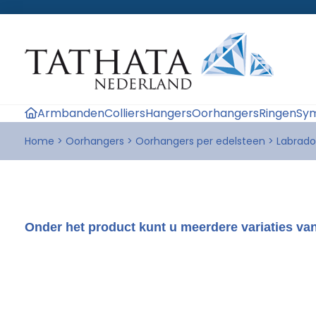
Armbanden
Colliers
Hangers
Oorhangers
Ringen
Sym
Home
>
Oorhangers
>
Oorhangers per edelsteen
>
Labrado
Onder het product kunt u meerdere variaties van