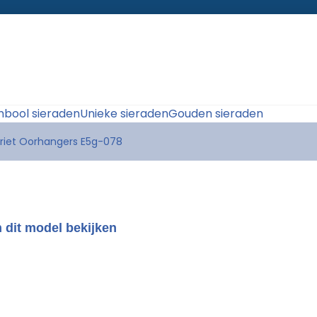
bool sieraden
Unieke sieraden
Gouden sieraden
riet Oorhangers E5g-078
 dit model bekijken