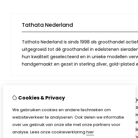
Tathata Nederland
Tathata Nederland is sinds 1998 als groothandel actie
uitgegroeid tot dé groothandel in edelstenen sieraden.
hun kwaliteit geselecteerd en in unieke modellen verwe
handgemaakt en gezet in sterling zilver, gold-plated 
Cookies & Privacy
Informatie
Over Tathata
Aa
We gebruiken cookies en andere technieken om
Contact informatie
Be
websiteverkeer te analyseren. Ook delen we informatie
Algemene voorwaarden
Ni
over uw gebruik van onze site met onze partners voor
Privacy
Ed
analyse.
Lees onze cookieverklaring
hier
Sh