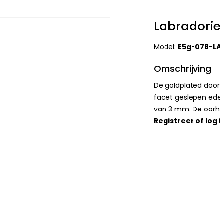
Labradori
Model:
E5g-078-L
Omschrijving
De goldplated door
facet geslepen ede
van 3 mm. De oorh
Registreer
of
log 