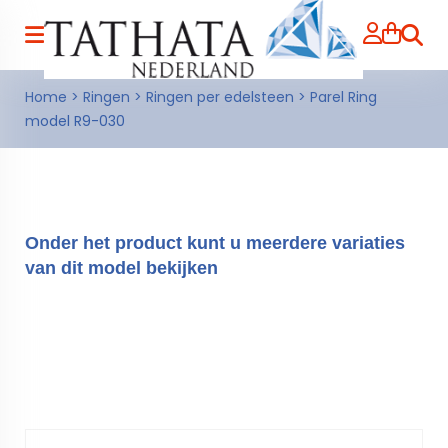
Zoeke
Home
>
Ringen
>
Ringen per edelsteen
>
Parel Ring
model R9-030
Onder het product kunt u meerdere variaties
van dit model bekijken