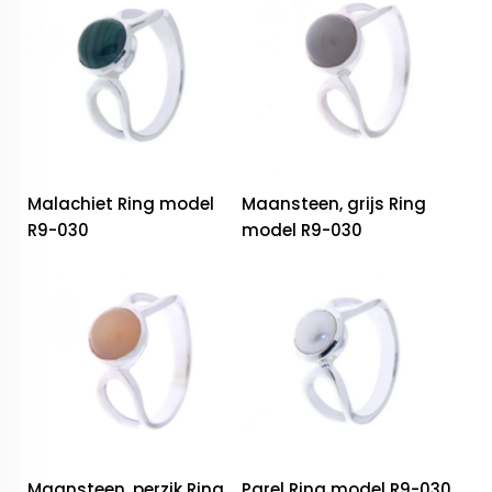
Malachiet Ring model
Maansteen, grijs Ring
R9-030
model R9-030
Maansteen, perzik Ring
Parel Ring model R9-030