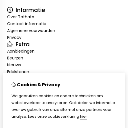
Informatie
Over Tathata
Contact informatie
Algemene voorwaarden
Privacy
Extra
Aanbiedingen
Beurzen
Nieuws
Edelstenen
Showroom
Cookies & Privacy
Mijn account
Inloggen
We gebruiken cookies en andere technieken om
Bestelhistorie
websiteverkeer te analyseren. Ook delen we informatie
Nieuwsbrief
over uw gebruik van onze site met onze partners voor
Klantenservice
analyse.
Lees onze cookieverklaring
hier
Contact
Sitemap