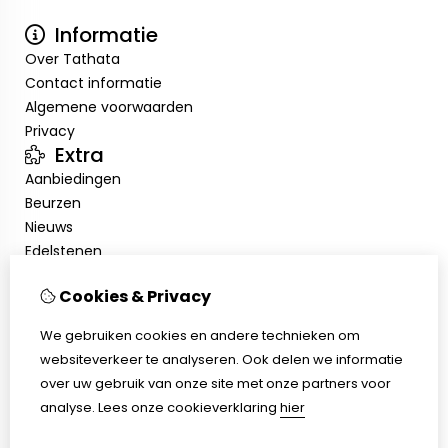
Informatie
Over Tathata
Contact informatie
Algemene voorwaarden
Privacy
Extra
Aanbiedingen
Beurzen
Nieuws
Edelstenen
Showroom
Cookies & Privacy
Mijn account
Inloggen
We gebruiken cookies en andere technieken om
Bestelhistorie
websiteverkeer te analyseren. Ook delen we informatie
Nieuwsbrief
over uw gebruik van onze site met onze partners voor
Klantenservice
analyse.
Lees onze cookieverklaring
hier
Contact
Sitemap