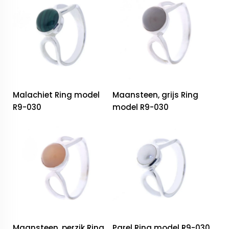
Malachiet Ring model
Maansteen, grijs Ring
R9-030
model R9-030
Maansteen, perzik Ring
Parel Ring model R9-030