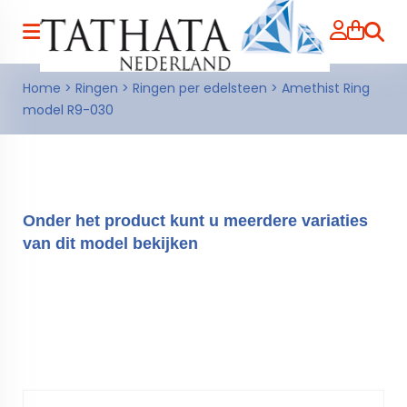
Zoeke
Home
>
Ringen
>
Ringen per edelsteen
>
Amethist Ring
model R9-030
Onder het product kunt u meerdere variaties
van dit model bekijken