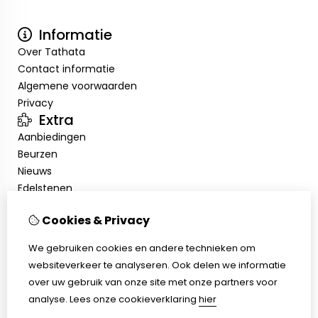
Informatie
Over Tathata
Contact informatie
Algemene voorwaarden
Privacy
Extra
Aanbiedingen
Beurzen
Nieuws
Edelstenen
Showroom
Cookies & Privacy
Mijn account
Inloggen
We gebruiken cookies en andere technieken om
Bestelhistorie
websiteverkeer te analyseren. Ook delen we informatie
Nieuwsbrief
over uw gebruik van onze site met onze partners voor
Klantenservice
analyse.
Lees onze cookieverklaring
hier
Contact