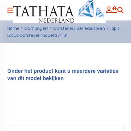
Zoeke
Home
>
Oorhangers
>
Oorstekers per edelsteen
>
Lapis
Lazuli Oorsteker model S7-101
Onder het product kunt u meerdere variaties
van dit model bekijken