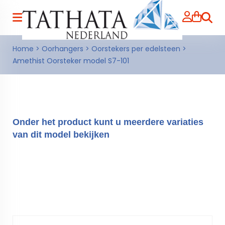
Zoeke
Home
>
Oorhangers
>
Oorstekers per edelsteen
>
Amethist Oorsteker model S7-101
Onder het product kunt u meerdere variaties
van dit model bekijken