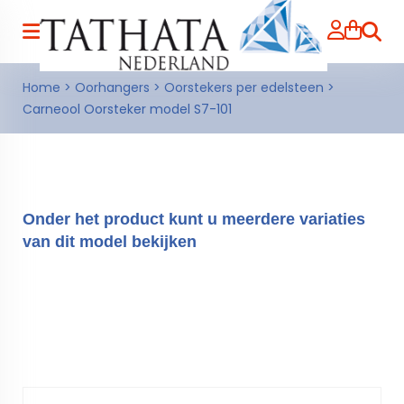
Zoeke
Home
>
Oorhangers
>
Oorstekers per edelsteen
>
Carneool Oorsteker model S7-101
Onder het product kunt u meerdere variaties
van dit model bekijken