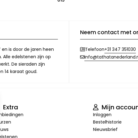
Neem contact met o
f en is door de jaren heen
+31 347 351030
Telefoon
 Alle edelstenen zijn op
info@tathatanederland.n
rkt. De sieraden zijn
en 14 karaat goud.
Extra
Mijn accou
nbiedingen
Inloggen
urzen
Bestelhistorie
euws
Nieuwsbrief
elstenen