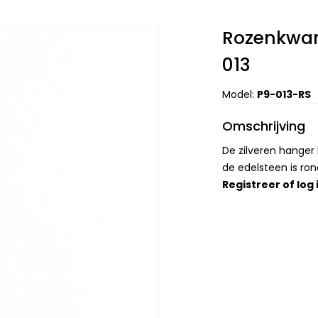
Rozenkwar
013
Model:
P9-013-RS
Omschrijving
De zilveren hange
de edelsteen is ro
Registreer
of
log 