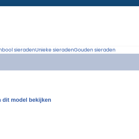
bool sieraden
Unieke sieraden
Gouden sieraden
 dit model bekijken