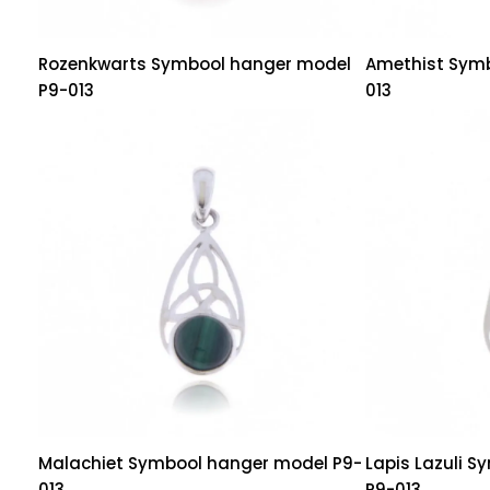
Rozenkwarts Symbool hanger model
Amethist Sym
P9-013
013
Malachiet Symbool hanger model P9-
Lapis Lazuli 
013
P9-013