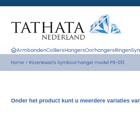
Armbanden
Colliers
Hangers
Oorhangers
Ringen
Sym
Home
>
Rozenkwarts Symbool hanger model P9-013
Onder het product kunt u meerdere variaties van