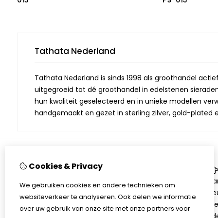
Tathata Nederland
Tathata Nederland is sinds 1998 als groothandel actie
uitgegroeid tot dé groothandel in edelstenen sieraden.
hun kwaliteit geselecteerd en in unieke modellen verwe
handgemaakt en gezet in sterling zilver, gold-plated 
Cookies & Privacy
Informatie
Over Tathata
Aa
We gebruiken cookies en andere technieken om
Contact informatie
Be
websiteverkeer te analyseren. Ook delen we informatie
Algemene voorwaarden
Ni
over uw gebruik van onze site met onze partners voor
Privacy
Ed