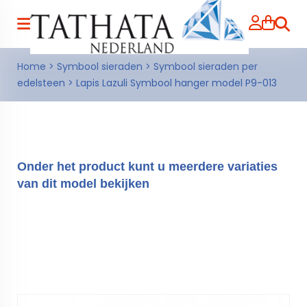
Zoeke
Home
>
Symbool sieraden
>
Symbool sieraden per
edelsteen
>
Lapis Lazuli Symbool hanger model P9-013
Onder het product kunt u meerdere variaties
van dit model bekijken