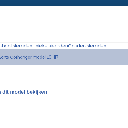
bool sieraden
Unieke sieraden
Gouden sieraden
arts Oorhanger model E9-117
 dit model bekijken