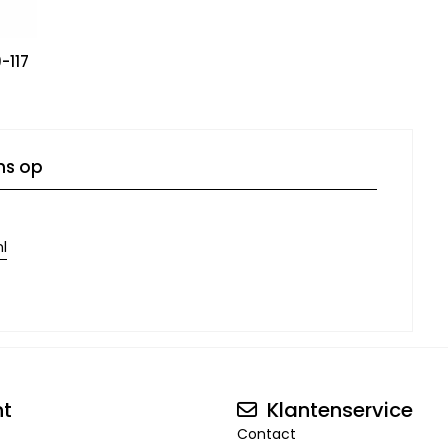
-117
ns op
l
nt
Klantenservice
Contact