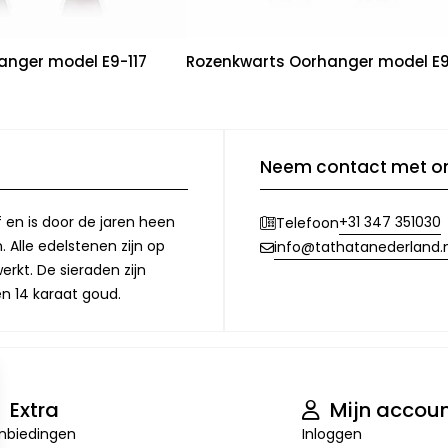
nger model E9-117
Rozenkwarts Oorhanger model E9
Neem contact met o
f en is door de jaren heen
+31 347 351030
Telefoon
 Alle edelstenen zijn op
info@tathatanederland.n
rkt. De sieraden zijn
en 14 karaat goud.
Extra
Mijn accou
nbiedingen
Inloggen