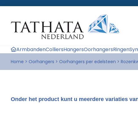
Armbanden
Colliers
Hangers
Oorhangers
Ringen
Sym
Home
>
Oorhangers
>
Oorhangers per edelsteen
>
Rozenkw
Onder het product kunt u meerdere variaties van