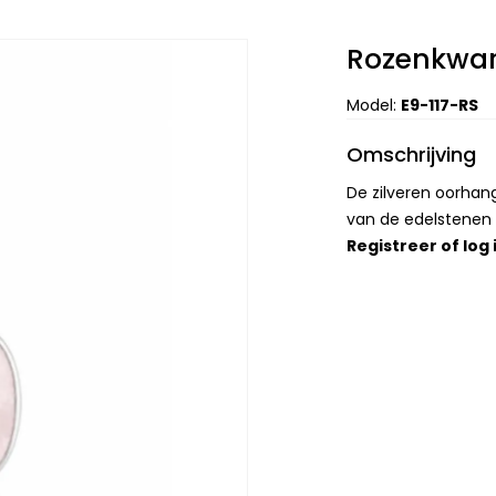
Rozenkwar
Model:
E9-117-RS
Omschrijving
De zilveren oorha
van de edelstenen 
Registreer
of
log 