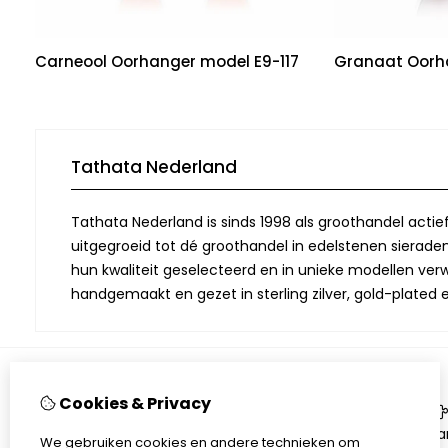
Carneool Oorhanger model E9-117
Granaat Oorha
Tathata Nederland
Tathata Nederland is sinds 1998 als groothandel actie
uitgegroeid tot dé groothandel in edelstenen sieraden.
hun kwaliteit geselecteerd en in unieke modellen verwe
handgemaakt en gezet in sterling zilver, gold-plated 
Cookies & Privacy
Informatie
Over Tathata
Aa
We gebruiken cookies en andere technieken om