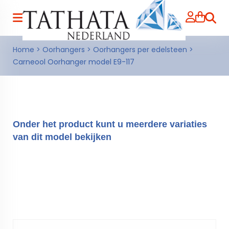
Zoeke
Home
>
Oorhangers
>
Oorhangers per edelsteen
>
Carneool Oorhanger model E9-117
Onder het product kunt u meerdere variaties
van dit model bekijken