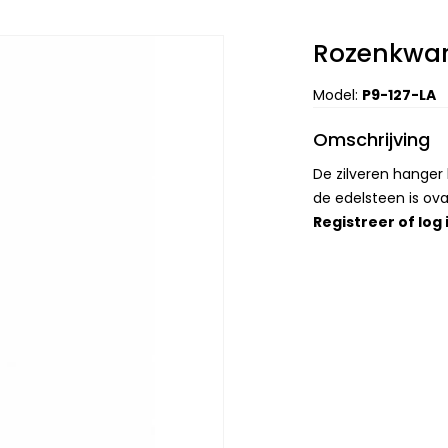
Rozenkwar
Model:
P9-127-LA
Omschrijving
De zilveren hange
de edelsteen is ov
Registreer
of
log 