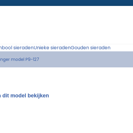
bool sieraden
Unieke sieraden
Gouden sieraden
anger model P9-127
 dit model bekijken