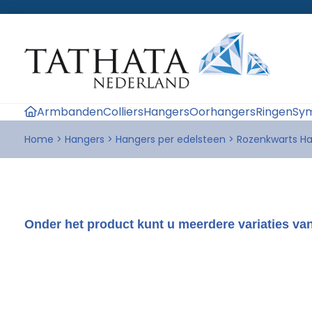
Armbanden
Colliers
Hangers
Oorhangers
Ringen
Sym
Home
>
Hangers
>
Hangers per edelsteen
>
Rozenkwarts H
Onder het product kunt u meerdere variaties van