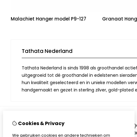
Malachiet Hanger model P9-127
Granaat Hang
Tathata Nederland
Tathata Nederland is sinds 1998 als groothandel actie
uitgegroeid tot dé groothandel in edelstenen sieraden.
hun kwaliteit geselecteerd en in unieke modellen verwe
handgemaakt en gezet in sterling zilver, gold-plated 
Cookies & Privacy
Informatie
Over Tathata
Aa
We gebruiken cookies en andere technieken om