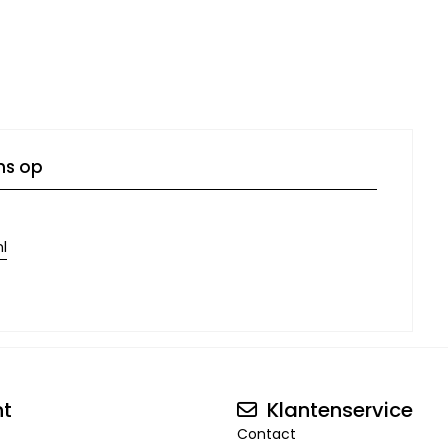
ns op
l
nt
Klantenservice
Contact