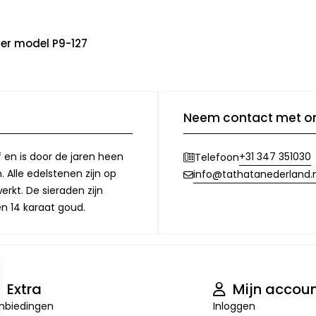
er model P9-127
Neem contact met o
f en is door de jaren heen
+31 347 351030
Telefoon
 Alle edelstenen zijn op
info@tathatanederland.n
rkt. De sieraden zijn
en 14 karaat goud.
Extra
Mijn accou
nbiedingen
Inloggen