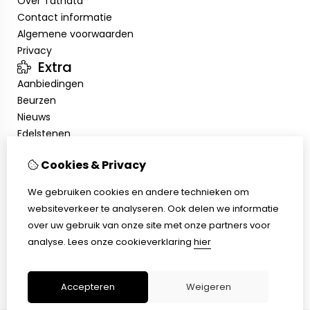
Over Tathata
Contact informatie
Algemene voorwaarden
Privacy
Extra
Aanbiedingen
Beurzen
Nieuws
Edelstenen
Showroom
Cookies & Privacy
Mijn account
Inloggen
We gebruiken cookies en andere technieken om
Bestelhistorie
websiteverkeer te analyseren. Ook delen we informatie
Nieuwsbrief
over uw gebruik van onze site met onze partners voor
Klantenservice
analyse.
Lees onze cookieverklaring
hier
Contact
Sitemap
Accepteren
Weigeren