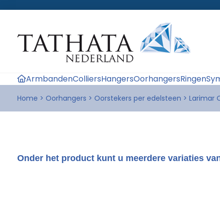
Armbanden
Colliers
Hangers
Oorhangers
Ringen
Sym
Home
>
Oorhangers
>
Oorstekers per edelsteen
>
Larimar 
Onder het product kunt u meerdere variaties van