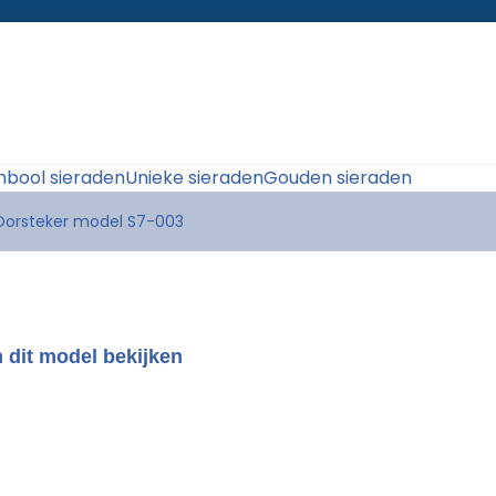
bool sieraden
Unieke sieraden
Gouden sieraden
Oorsteker model S7-003
 dit model bekijken