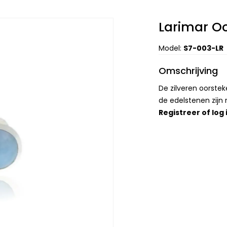
Larimar O
Model:
S7-003-LR
Omschrijving
De zilveren oorst
de edelstenen zij
Registreer
of
log 