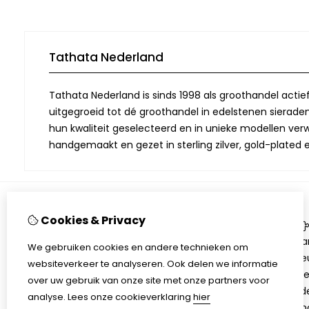
Tathata Nederland
Tathata Nederland is sinds 1998 als groothandel actie
uitgegroeid tot dé groothandel in edelstenen sieraden.
hun kwaliteit geselecteerd en in unieke modellen verwe
handgemaakt en gezet in sterling zilver, gold-plated 
Cookies & Privacy
Informatie
Over Tathata
Aa
We gebruiken cookies en andere technieken om
Contact informatie
Be
websiteverkeer te analyseren. Ook delen we informatie
Algemene voorwaarden
Ni
over uw gebruik van onze site met onze partners voor
Privacy
Ed
analyse.
Lees onze cookieverklaring
hier
Sh