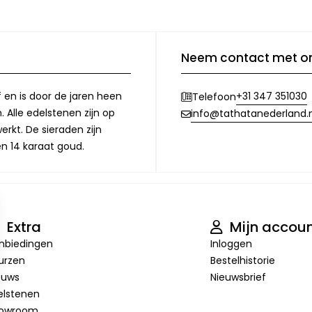
Neem contact met o
f en is door de jaren heen
+31 347 351030
Telefoon
 Alle edelstenen zijn op
info@tathatanederland.n
rkt. De sieraden zijn
en 14 karaat goud.
Extra
Mijn accou
nbiedingen
Inloggen
urzen
Bestelhistorie
euws
Nieuwsbrief
elstenen
owroom