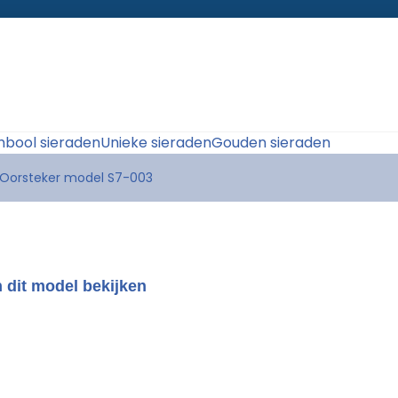
bool sieraden
Unieke sieraden
Gouden sieraden
 Oorsteker model S7-003
 dit model bekijken