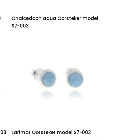
3
Chalcedoon aqua Oorsteker model
S7-003
003
Larimar Oorsteker model S7-003