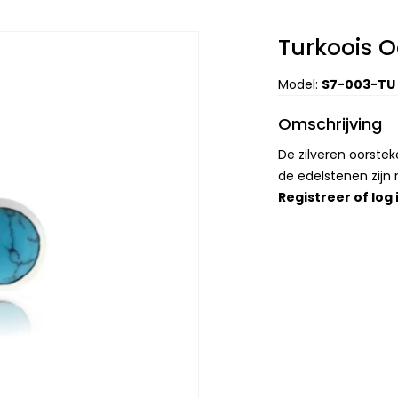
Turkoois 
Model:
S7-003-TU
Omschrijving
De zilveren oorst
de edelstenen zij
Registreer
of
log 