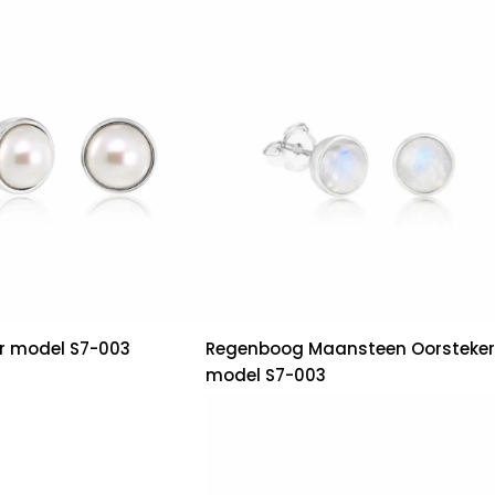
er model S7-003
Regenboog Maansteen Oorsteker
model S7-003