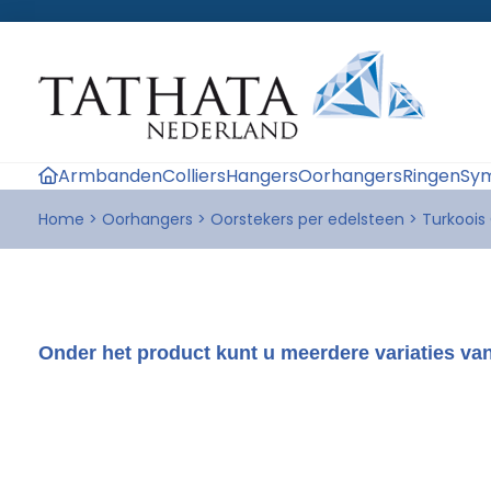
Armbanden
Colliers
Hangers
Oorhangers
Ringen
Sym
Home
>
Oorhangers
>
Oorstekers per edelsteen
>
Turkoois
Onder het product kunt u meerdere variaties van