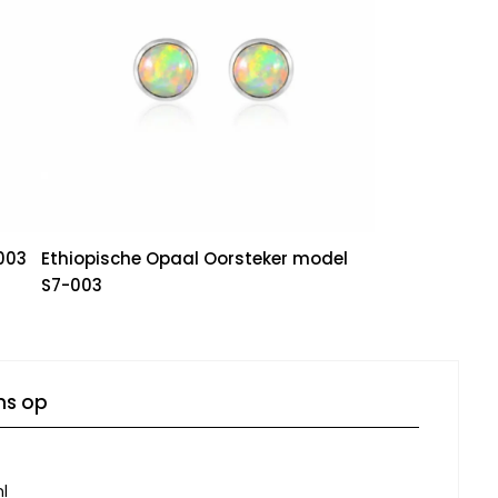
003
Ethiopische Opaal Oorsteker model
S7-003
ns op
l