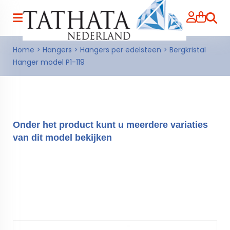
Zoeke
Home
>
Hangers
>
Hangers per edelsteen
>
Bergkristal
Hanger model P1-119
Onder het product kunt u meerdere variaties
van dit model bekijken