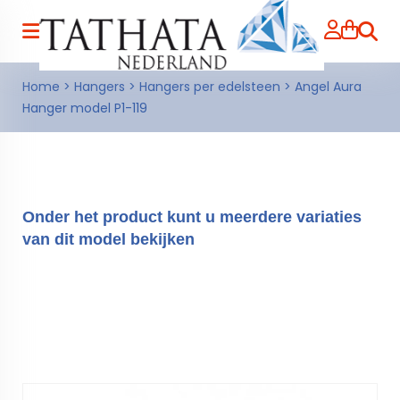
Zoeke
Home
>
Hangers
>
Hangers per edelsteen
>
Angel Aura
Hanger model P1-119
Onder het product kunt u meerdere variaties
van dit model bekijken