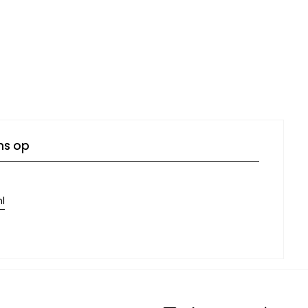
ns op
l