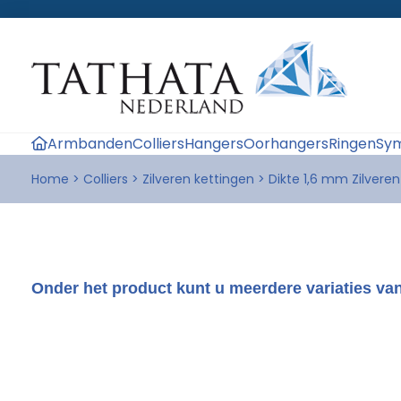
Armbanden
Colliers
Hangers
Oorhangers
Ringen
Sym
Home
>
Colliers
>
Zilveren kettingen
>
Dikte 1,6 mm Zilveren
Onder het product kunt u meerdere variaties van