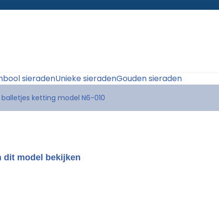
bool sieraden
Unieke sieraden
Gouden sieraden
 balletjes ketting model N6-010
 dit model bekijken