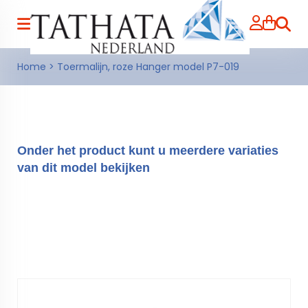
Zoeke
Home
>
Toermalijn, roze Hanger model P7-019
Onder het product kunt u meerdere variaties
van dit model bekijken