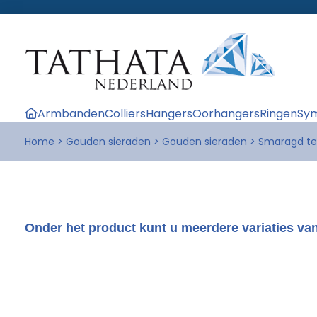
Armbanden
Colliers
Hangers
Oorhangers
Ringen
Sym
Home
>
Gouden sieraden
>
Gouden sieraden
>
Smaragd te
Onder het product kunt u meerdere variaties van