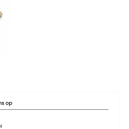
ns op
l