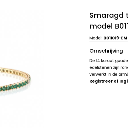
Smaragd 
model B01
Model:
B011019-EM
Omschrijving
De 14 karaat goud
edelstenen zijn ro
verwerkt in de arm
Registreer
of
log 