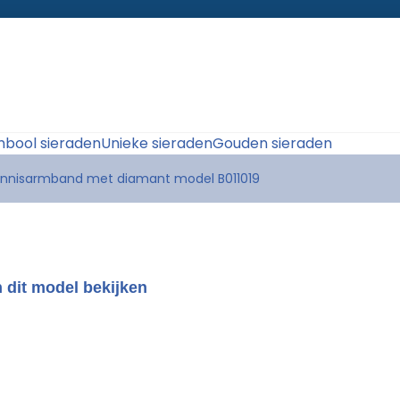
bool sieraden
Unieke sieraden
Gouden sieraden
nnisarmband met diamant model B011019
 dit model bekijken