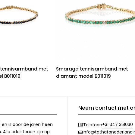
r tennisarmband met
Smaragd tennisarmband met
 B011019
diamant model B011019
Neem contact met o
f en is door de jaren heen
+31 347 351030
Telefoon
 Alle edelstenen zijn op
info@tathatanederland.n