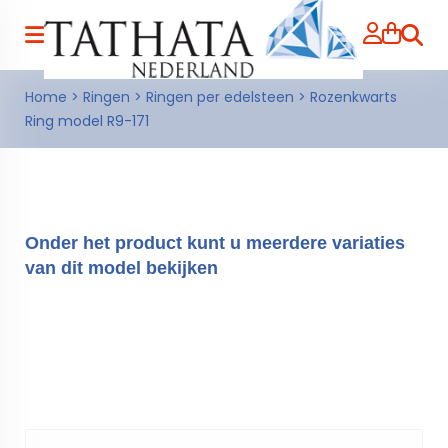
Zoeke
Home
>
Ringen
>
Ringen per edelsteen
>
Rozenkwarts
Ring model R9-171
Onder het product kunt u meerdere variaties
van dit model bekijken