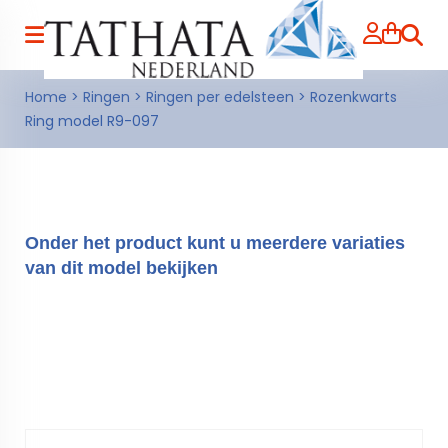
Zoeke
Home
>
Ringen
>
Ringen per edelsteen
>
Rozenkwarts
Ring model R9-097
Onder het product kunt u meerdere variaties
van dit model bekijken