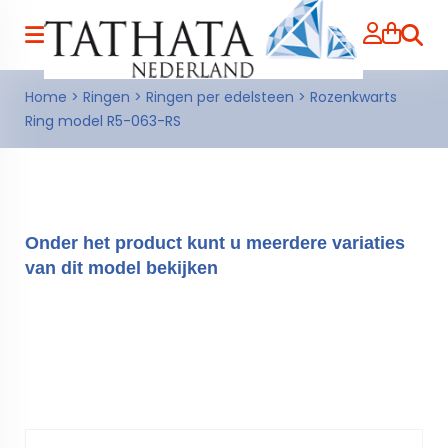
Zoeke
Home
>
Ringen
>
Ringen per edelsteen
>
Rozenkwarts
Ring model R5-063-RS
Onder het product kunt u meerdere variaties
van dit model bekijken