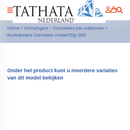
Zoeke
Home
>
Oorhangers
>
Oorstekers per edelsteen
>
Rozenkwarts Oorsteker model E5g-060
Onder het product kunt u meerdere variaties
van dit model bekijken