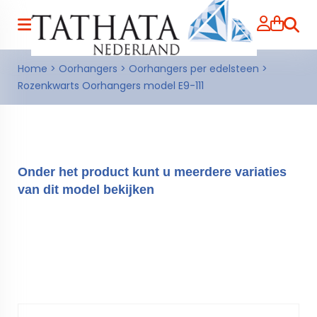
Zoeke
Home
>
Oorhangers
>
Oorhangers per edelsteen
>
Rozenkwarts Oorhangers model E9-111
Onder het product kunt u meerdere variaties
van dit model bekijken