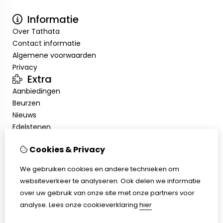
Informatie
Over Tathata
Contact informatie
Algemene voorwaarden
Privacy
Extra
Aanbiedingen
Beurzen
Nieuws
Edelstenen
Showroom
Cookies & Privacy
Mijn account
Inloggen
We gebruiken cookies en andere technieken om
Bestelhistorie
websiteverkeer te analyseren. Ook delen we informatie
Nieuwsbrief
over uw gebruik van onze site met onze partners voor
Klantenservice
analyse.
Lees onze cookieverklaring
hier
Contact
Sitemap