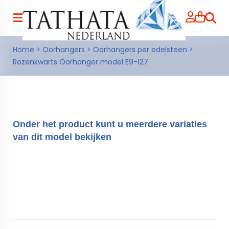
Zoeke
Home
>
Oorhangers
>
Oorhangers per edelsteen
>
Rozenkwarts Oorhanger model E9-127
Onder het product kunt u meerdere variaties
van dit model bekijken