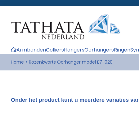
Armbanden
Colliers
Hangers
Oorhangers
Ringen
Sym
Home
>
Rozenkwarts Oorhanger model E7-020
Onder het product kunt u meerdere variaties van