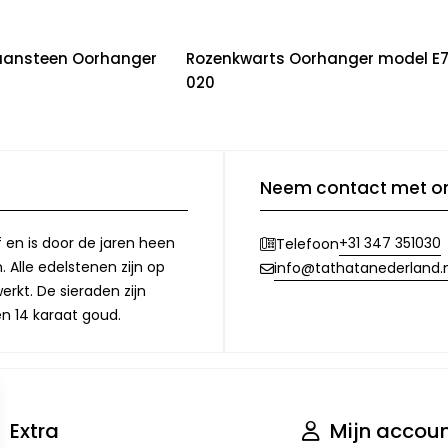
ansteen Oorhanger
Rozenkwarts Oorhanger model E
020
Neem contact met o
f en is door de jaren heen
+31 347 351030
Telefoon
 Alle edelstenen zijn op
info@tathatanederland.n
rkt. De sieraden zijn
en 14 karaat goud.
Extra
Mijn accou