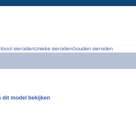
bool sieraden
Unieke sieraden
Gouden sieraden
 dit model bekijken