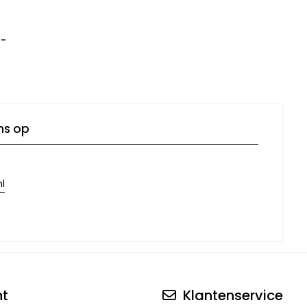
7-
ns op
l
nt
Klantenservice