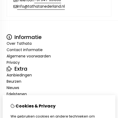
info@tathatanederland.nl
Informatie
Over Tathata
Contact informatie
Algemene voorwaarden
Privacy
Extra
Aanbiedingen
Beurzen
Nieuws
Edelstenen
Showroom
Cookies & Privacy
Mijn account
Inloggen
We gebruiken cookies en andere technieken om