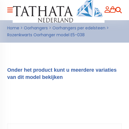
Zoeke
Home
>
Oorhangers
>
Oorhangers per edelsteen
>
Rozenkwarts Oorhanger model E5-038
Onder het product kunt u meerdere variaties
van dit model bekijken