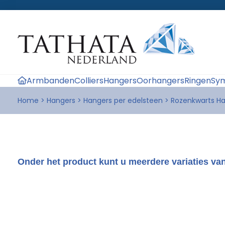
Armbanden
Colliers
Hangers
Oorhangers
Ringen
Sym
Home
>
Hangers
>
Hangers per edelsteen
>
Rozenkwarts H
Onder het product kunt u meerdere variaties van