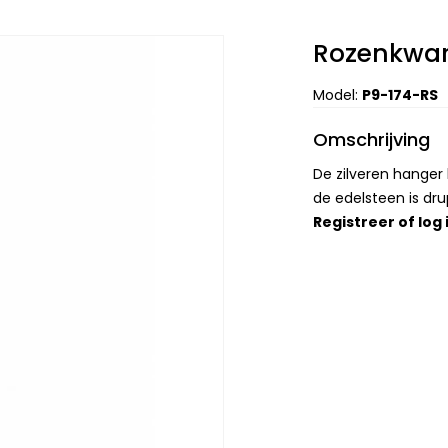
Rozenkwar
Model:
P9-174-RS
Omschrijving
De zilveren hange
de edelsteen is dr
Registreer
of
log 