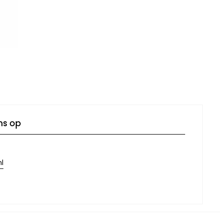
4
ns op
l