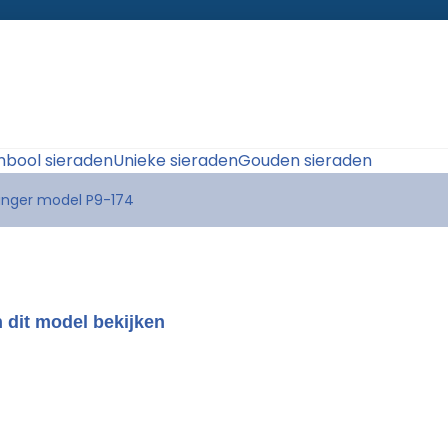
bool sieraden
Unieke sieraden
Gouden sieraden
anger model P9-174
 dit model bekijken