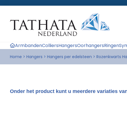
Armbanden
Colliers
Hangers
Oorhangers
Ringen
Sym
Home
>
Hangers
>
Hangers per edelsteen
>
Rozenkwarts H
Onder het product kunt u meerdere variaties van