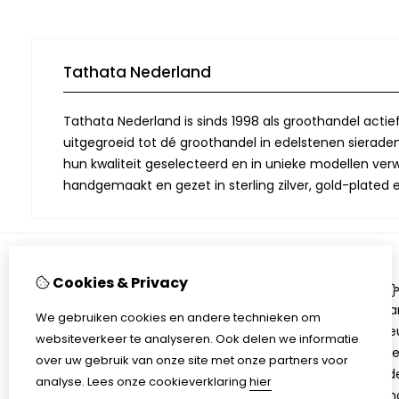
Tathata Nederland
Tathata Nederland is sinds 1998 als groothandel actie
uitgegroeid tot dé groothandel in edelstenen sieraden.
hun kwaliteit geselecteerd en in unieke modellen verwe
handgemaakt en gezet in sterling zilver, gold-plated 
Cookies & Privacy
Informatie
Over Tathata
Aa
We gebruiken cookies en andere technieken om
Contact informatie
Be
websiteverkeer te analyseren. Ook delen we informatie
Algemene voorwaarden
Ni
over uw gebruik van onze site met onze partners voor
Privacy
Ed
analyse.
Lees onze cookieverklaring
hier
Sh