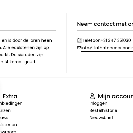
Neem contact met o
f en is door de jaren heen
+31 347 351030
Telefoon
 Alle edelstenen zijn op
info@tathatanederland.n
rkt. De sieraden zijn
en 14 karaat goud.
Extra
Mijn accou
nbiedingen
Inloggen
urzen
Bestelhistorie
euws
Nieuwsbrief
elstenen
owroom