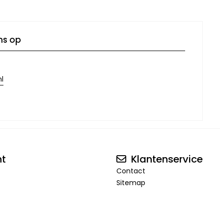
ns op
l
nt
Klantenservice
Contact
Sitemap