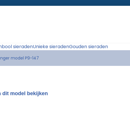
bool sieraden
Unieke sieraden
Gouden sieraden
anger model P9-147
 dit model bekijken