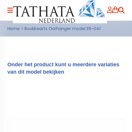
Zoeke
Home
>
Rookkwarts Oorhanger model E6-041
Onder het product kunt u meerdere variaties
van dit model bekijken