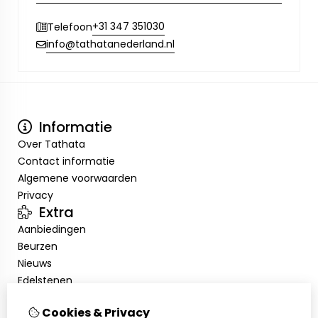
+31 347 351030
Telefoon
info@tathatanederland.nl
Informatie
Over Tathata
Contact informatie
Algemene voorwaarden
Privacy
Extra
Aanbiedingen
Beurzen
Nieuws
Edelstenen
Showroom
Cookies & Privacy
Mijn account