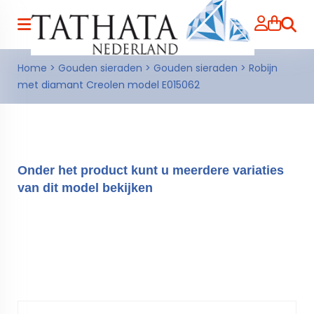
Zoeke
Home
>
Gouden sieraden
>
Gouden sieraden
>
Robijn
met diamant Creolen model E015062
Onder het product kunt u meerdere variaties
van dit model bekijken