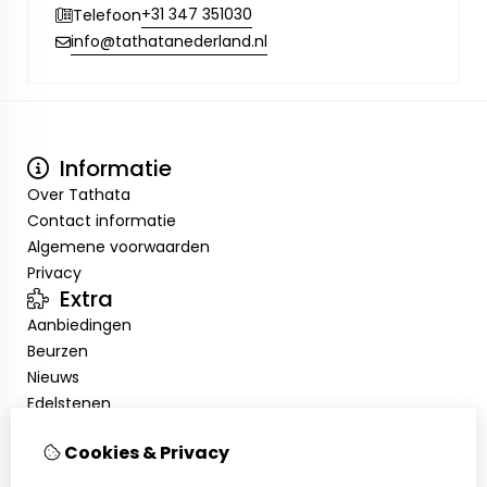
+31 347 351030
Telefoon
info@tathatanederland.nl
Informatie
Over Tathata
Contact informatie
Algemene voorwaarden
Privacy
Extra
Aanbiedingen
Beurzen
Nieuws
Edelstenen
Showroom
Cookies & Privacy
Mijn account
Inloggen