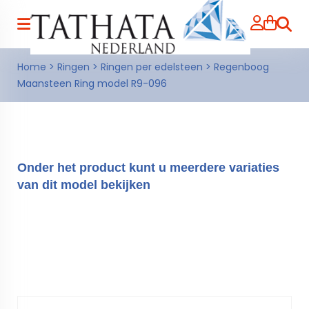
Zoeke
Home
>
Ringen
>
Ringen per edelsteen
>
Regenboog
Maansteen Ring model R9-096
Onder het product kunt u meerdere variaties
van dit model bekijken