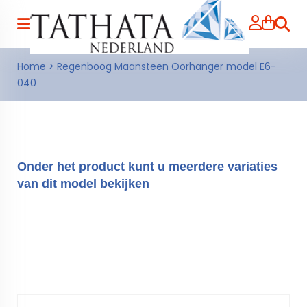
Zoeke
Home
>
Regenboog Maansteen Oorhanger model E6-
040
Onder het product kunt u meerdere variaties
van dit model bekijken