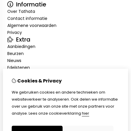
Informatie
Over Tathata
Contact informatie
Algemene voorwaarden
Privacy
Extra
Aanbiedingen
Beurzen
Nieuws
Edelstenen
Showroom
Cookies & Privacy
Mijn account
Inloggen
We gebruiken cookies en andere technieken om
Bestelhistorie
websiteverkeer te analyseren. Ook delen we informatie
Nieuwsbrief
over uw gebruik van onze site met onze partners voor
Klantenservice
analyse.
Lees onze cookieverklaring
hier
Contact
Sitemap