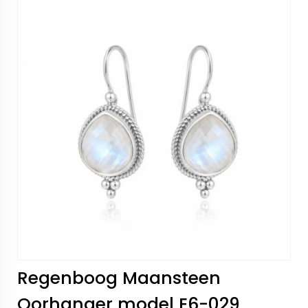
Regenboog Maansteen
Oorhanger model E6-029