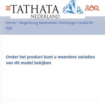
Zoeke
Home
>
Regenboog Maansteen Oorhanger model E6-
029
Onder het product kunt u meerdere variaties
van dit model bekijken