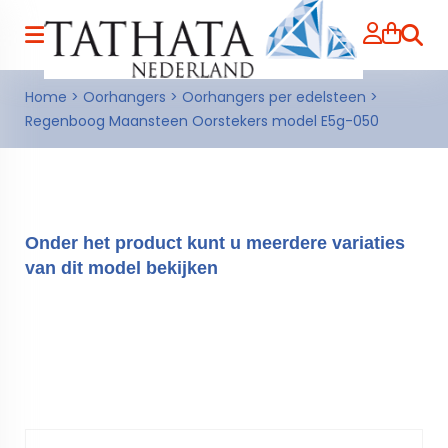
Zoeke
Home
>
Oorhangers
>
Oorhangers per edelsteen
>
Regenboog Maansteen Oorstekers model E5g-050
Onder het product kunt u meerdere variaties
van dit model bekijken