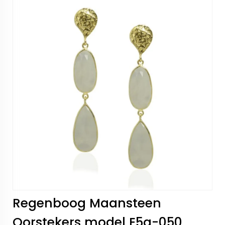
Regenboog Maansteen
Oorstekers model E5g-050