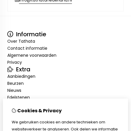
info@tathatanederland.nl
Informatie
Over Tathata
Contact informatie
Algemene voorwaarden
Privacy
Extra
Aanbiedingen
Beurzen
Nieuws
Edelstenen
Showroom
Cookies & Privacy
Mijn account
Inloggen
We gebruiken cookies en andere technieken om
Bestelhistorie
websiteverkeer te analyseren. Ook delen we informatie