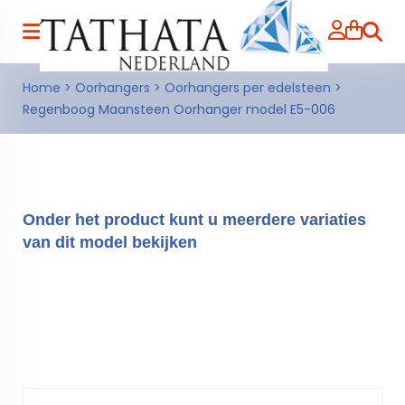
Zoeke
Home
>
Oorhangers
>
Oorhangers per edelsteen
>
Regenboog Maansteen Oorhanger model E5-006
Onder het product kunt u meerdere variaties
van dit model bekijken