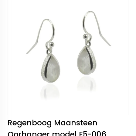
Regenboog Maansteen
Oorhanger model E5-006