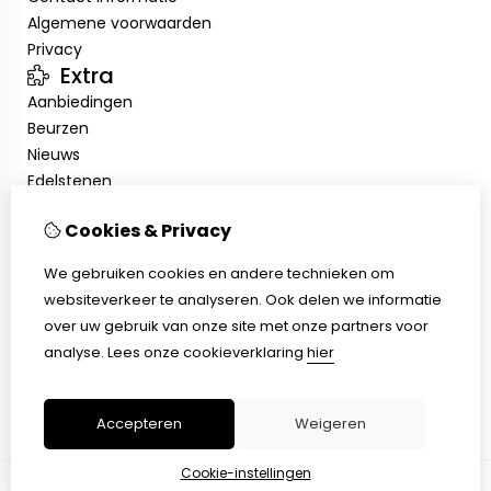
Algemene voorwaarden
Privacy
Extra
Aanbiedingen
Beurzen
Nieuws
Edelstenen
Showroom
Cookies & Privacy
Mijn account
Inloggen
We gebruiken cookies en andere technieken om
Bestelhistorie
websiteverkeer te analyseren. Ook delen we informatie
Nieuwsbrief
over uw gebruik van onze site met onze partners voor
Klantenservice
analyse.
Lees onze cookieverklaring
hier
Contact
Sitemap
Accepteren
Weigeren
Cookie-instellingen
© Copyright 2026 |
TSB