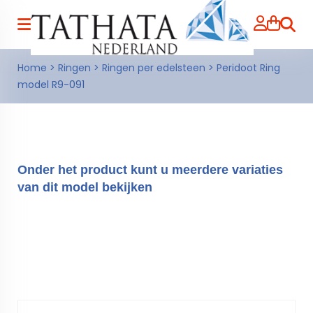
Zoeke
Home
>
Ringen
>
Ringen per edelsteen
>
Peridoot Ring
model R9-091
Onder het product kunt u meerdere variaties
van dit model bekijken