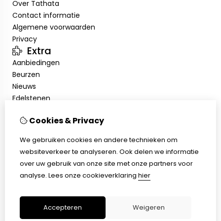
Over Tathata
Contact informatie
Algemene voorwaarden
Privacy
Extra
Aanbiedingen
Beurzen
Nieuws
Edelstenen
Showroom
Cookies & Privacy
Mijn account
Inloggen
We gebruiken cookies en andere technieken om
Bestelhistorie
websiteverkeer te analyseren. Ook delen we informatie
Nieuwsbrief
over uw gebruik van onze site met onze partners voor
Klantenservice
analyse.
Lees onze cookieverklaring
hier
Contact
Sitemap
Accepteren
Weigeren