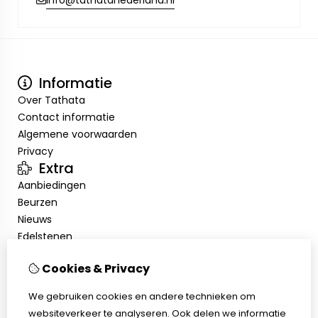
info@tathatanederland.nl
Informatie
Over Tathata
Contact informatie
Algemene voorwaarden
Privacy
Extra
Aanbiedingen
Beurzen
Nieuws
Edelstenen
Showroom
Cookies & Privacy
Mijn account
Inloggen
We gebruiken cookies en andere technieken om
Bestelhistorie
websiteverkeer te analyseren. Ook delen we informatie