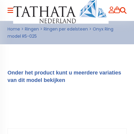
Zoeke
Home
>
Ringen
>
Ringen per edelsteen
>
Onyx Ring
model R5-025
Onder het product kunt u meerdere variaties
van dit model bekijken