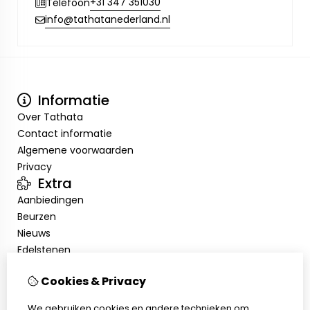
+31 347 351030
Telefoon
info@tathatanederland.nl
Informatie
Over Tathata
Contact informatie
Algemene voorwaarden
Privacy
Extra
Aanbiedingen
Beurzen
Nieuws
Edelstenen
Showroom
Cookies & Privacy
Mijn account
Inloggen
We gebruiken cookies en andere technieken om