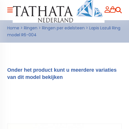
Zoeke
Home
>
Ringen
>
Ringen per edelsteen
>
Lapis Lazuli Ring
model R6-004
Onder het product kunt u meerdere variaties
van dit model bekijken