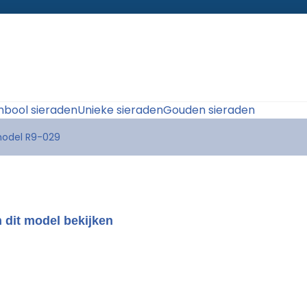
bool sieraden
Unieke sieraden
Gouden sieraden
model R9-029
 dit model bekijken