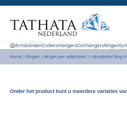
Armbanden
Colliers
Hangers
Oorhangers
Ringen
Sym
Home
>
Ringen
>
Ringen per edelsteen
>
Labradoriet Ring 
Onder het product kunt u meerdere variaties van