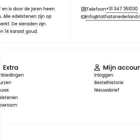
f en is door de jaren heen
+31 347 351030
Telefoon
 Alle edelstenen zijn op
info@tathatanederland.n
rkt. De sieraden zijn
en 14 karaat goud.
Extra
Mijn accou
nbiedingen
Inloggen
urzen
Bestelhistorie
euws
Nieuwsbrief
elstenen
owroom