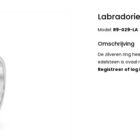
Labradori
Model:
R9-029-LA
Omschrijving
De zilveren ring h
edelsteen is ovaal
Registreer
of
log 