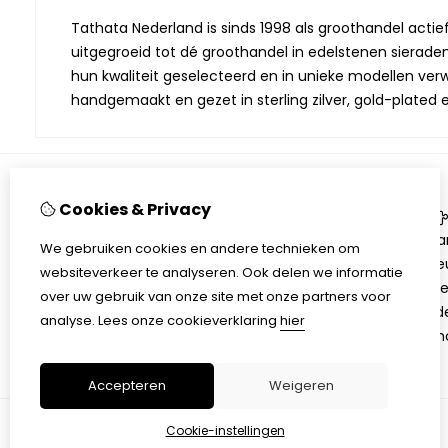
Tathata Nederland is sinds 1998 als groothandel actie
uitgegroeid tot dé groothandel in edelstenen sieraden.
hun kwaliteit geselecteerd en in unieke modellen verwe
handgemaakt en gezet in sterling zilver, gold-plated 
Cookies & Privacy
Informatie
Over Tathata
Aa
We gebruiken cookies en andere technieken om
Contact informatie
Be
websiteverkeer te analyseren. Ook delen we informatie
Algemene voorwaarden
Ni
over uw gebruik van onze site met onze partners voor
Privacy
Ed
analyse.
Lees onze cookieverklaring
hier
Sh
Accepteren
Weigeren
Cookie-instellingen