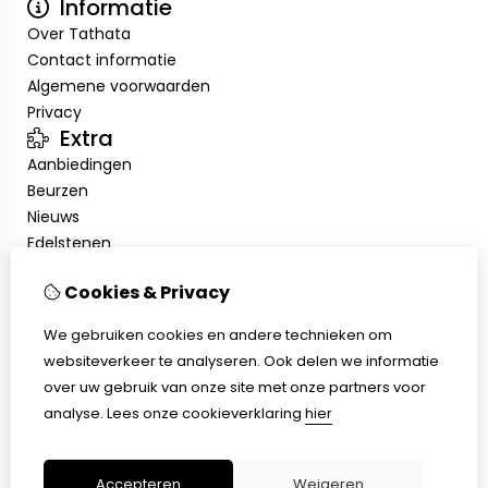
Informatie
Over Tathata
Contact informatie
Algemene voorwaarden
Privacy
Extra
Aanbiedingen
Beurzen
Nieuws
Edelstenen
Showroom
Cookies & Privacy
Mijn account
Inloggen
We gebruiken cookies en andere technieken om
Bestelhistorie
websiteverkeer te analyseren. Ook delen we informatie
Nieuwsbrief
over uw gebruik van onze site met onze partners voor
Klantenservice
analyse.
Lees onze cookieverklaring
hier
Contact
Sitemap
Accepteren
Weigeren