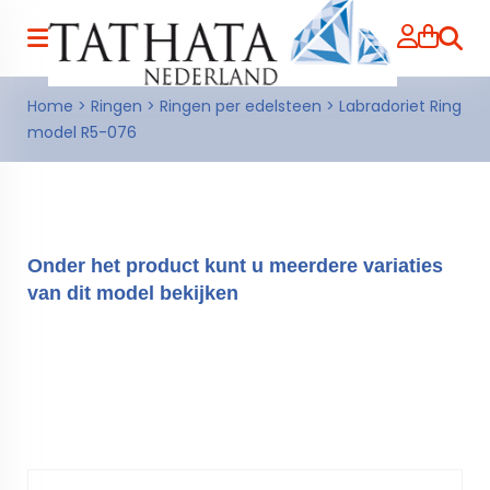
Zoeke
Home
>
Ringen
>
Ringen per edelsteen
>
Labradoriet Ring
model R5-076
Onder het product kunt u meerdere variaties
van dit model bekijken