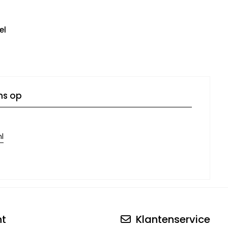
el
ns op
l
nt
Klantenservice