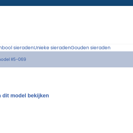
bool sieraden
Unieke sieraden
Gouden sieraden
model R5-069
 dit model bekijken