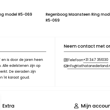
ing model R5-069
Regenboog Maansteen Ring mod
R5-069
Neem contact met o
f en is door de jaren heen
+31 347 351030
Telefoon
 Alle edelstenen zijn op
info@tathatanederland.n
rkt. De sieraden zijn
en 14 karaat goud.
Extra
Mijn accou