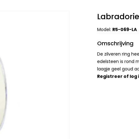
Labradori
Model:
R5-069-LA
Omschrijving
De zilveren ring h
edelsteen is rond 
laagje geel goud a
Registreer
of
log 