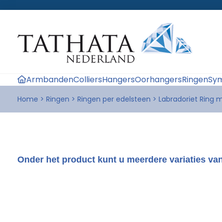
Armbanden
Colliers
Hangers
Oorhangers
Ringen
Sym
Home
>
Ringen
>
Ringen per edelsteen
>
Labradoriet Ring 
Onder het product kunt u meerdere variaties van