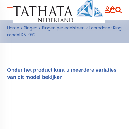
Zoeke
Home
>
Ringen
>
Ringen per edelsteen
>
Labradoriet Ring
model R5-052
Onder het product kunt u meerdere variaties
van dit model bekijken