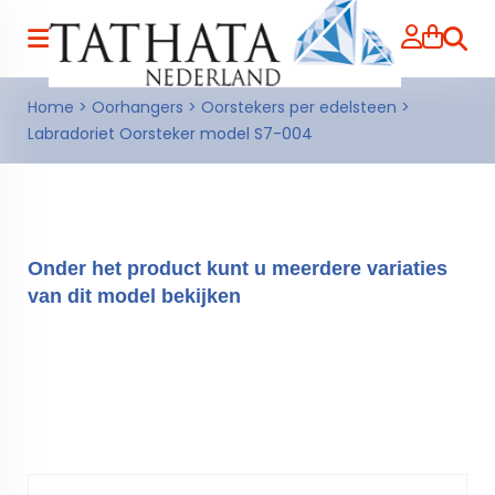
Zoeke
Home
>
Oorhangers
>
Oorstekers per edelsteen
>
Labradoriet Oorsteker model S7-004
Onder het product kunt u meerdere variaties
van dit model bekijken